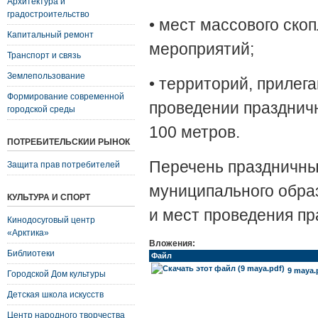
Архитектура и
градостроительство
• мест массового ско
Капитальный ремонт
мероприятий;
Транспорт и связь
Землепользование
• территорий, прилег
Формирование современной
проведении празднич
городской среды
100 метров.
ПОТРЕБИТЕЛЬСКИЙ РЫНОК
Перечень праздничны
Защита прав потребителей
муниципального обра
КУЛЬТУРА И СПОРТ
и мест проведения пр
Кинодосуговый центр
«Арктика»
Вложения:
Библиотеки
Файл
9 maya.
Городской Дом культуры
Детская школа искусств
Центр народного творчества