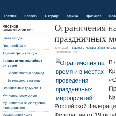
Главная
Новости
О городе
Афиша
Приемная
Пол
Ограничения на
МЕСТНОЕ
САМОУПРАВЛЕНИЕ
праздничных м
Глава города
Городской Совет
30.04.2026
Защита от чрезвычайных ситуац
Просмотров:
146
Администрация города
В 
Защита от чрезвычайных
ситуаций
Кр
Безопасность в ледоход
«О
Безопасность на воде
Пр
Официальные документы
Муниципальные услуги
№ 
Муниципальные учреждения
Российской Федераци
и предприятия
Федерации от 19 октя
Межмуниципальное