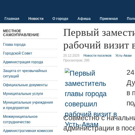
Главная
Новости
О городе
Афиша
Приемная
Пол
Первый замести
МЕСТНОЕ
САМОУПРАВЛЕНИЕ
рабочий визит 
Глава города
Городской Совет
25.12.2025
Новости поселков
Усть-Авам
Просмотров:
295
Администрация города
24
Защита от чрезвычайных
ситуаций
Ду
Официальные документы
в 
Муниципальные услуги
по
Муниципальные учреждения
и предприятия
Совместно с начальни
Межмуниципальное
сотрудничество
администрации в пос
Административная комиссия