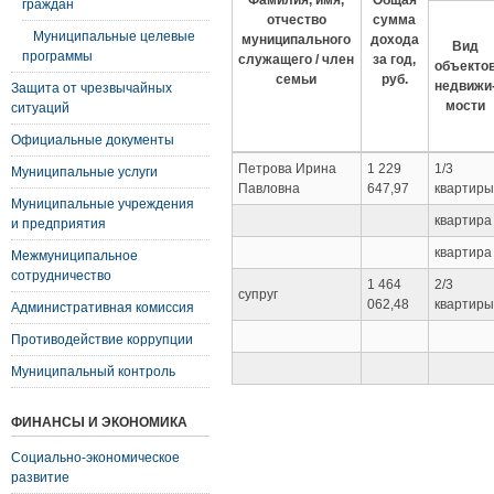
Фамилия, имя,
Общая
граждан
отчество
сумма
Муниципальные целевые
муниципального
дохода
Вид
программы
служащего / член
за год,
объекто
семьи
руб.
недвижи
Защита от чрезвычайных
мости
ситуаций
Официальные документы
Петрова Ирина
1 229
1/3
Муниципальные услуги
Павловна
647,97
квартиры
Муниципальные учреждения
квартира
и предприятия
квартира
Межмуниципальное
сотрудничество
1 464
2/3
супруг
062,48
квартиры
Административная комиссия
Противодействие коррупции
Муниципальный контроль
ФИНАНСЫ И ЭКОНОМИКА
Социально-экономическое
развитие