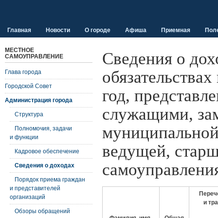
Главная
Новости
О городе
Афиша
Приемная
Пол
МЕСТНОЕ
Сведения о дох
САМОУПРАВЛЕНИЕ
обязательствах
Глава города
Городской Совет
год, представ
Администрация города
служащими, з
Структура
муниципальной
Полномочия, задачи
и функции
ведущей, старш
Кадровое обеспечение
самоуправлени
Сведения о доходах
Порядок приема граждан
и представителей
Переч
организаций
и тр
Обзоры обращений